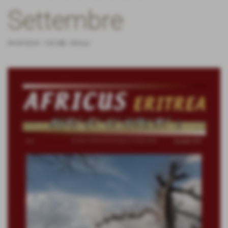
Settembre
09-09-2024
- 7,03 MB
-
Africus