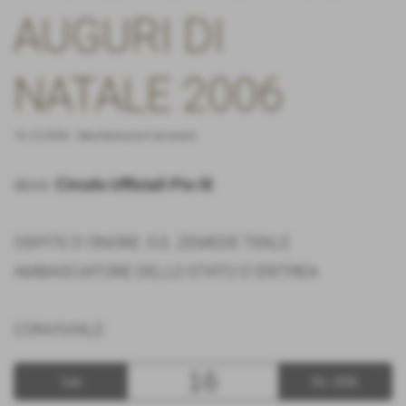
AUGURI DI
NATALE 2006
16-12-2006
-
Manifestazioni ed eventi
dove:
Circolo Ufficiali Pio IX
OSPITE D´ONORE: S.E. ZEMEDE TEKLE
AMBASCIATORE DELLO STATO D´ERITREA
CONVIVIALE
16
Sab
Dic 2006