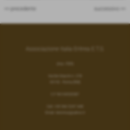
<< precedente
successivo >>
Associazione Italia Eritrea E.T.S.
(Ass. ITER)
Via Dei Gracchi n. 278
00192 - Roma (RM)
C.F 96104530587
Cell:
+39 366 5247 448
Email:
iteronlus@yahoo.it