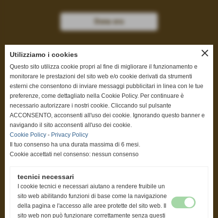
Dona ora
close
Utilizziamo i cookies
Questo sito utilizza cookie propri al fine di migliorare il funzionamento e
Privacy Policy
-
Cookie Policy
monitorare le prestazioni del sito web e/o cookie derivati da strumenti
esterni che consentono di inviare messaggi pubblicitari in linea con le tue
preferenze, come dettagliato nella Cookie Policy. Per continuare è
necessario autorizzare i nostri cookie. Cliccando sul pulsante
ACCONSENTO, acconsenti all'uso dei cookie. Ignorando questo banner e
Progetti
navigando il sito acconsenti all'uso dei cookie.
Cookie Policy
-
Privacy Policy
Elenco progetti
Il tuo consenso ha una durata massima di 6 mesi.
Cookie accettati nel consenso: nessun consenso
tecnici necessari
Link
I cookie tecnici e necessari aiutano a rendere fruibile un
sito web abilitando funzioni di base come la navigazione
www.youtube.com/user/assiteronlus
della pagina e l'accesso alle aree protette del sito web. Il
sito web non può funzionare correttamente senza questi