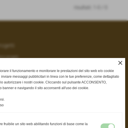
risultati: 1-0 / 0
rogetti
enco progetti
close
gliorare il funzionamento e monitorare le prestazioni del sito web e/o cookie
 inviare messaggi pubblicitari in linea con le tue preferenze, come dettagliato
nk
rio autorizzare i nostri cookie. Cliccando sul pulsante ACCONSENTO,
o banner e navigando il sito acconsenti all'uso dei cookie.
w.youtube.com/user/assiteronlus
si.
nso
re fruibile un sito web abilitando funzioni di base come la