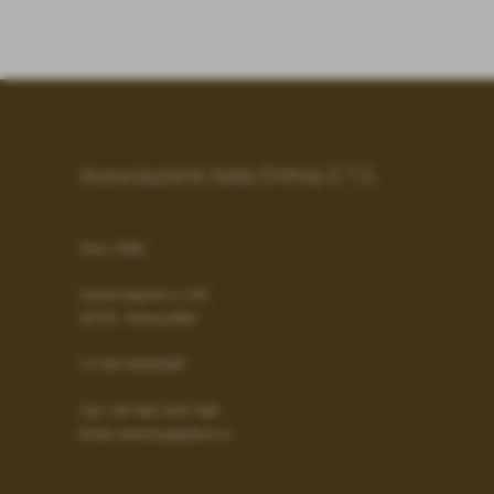
Associazione Italia Eritrea E.T.S.
(Ass. ITER)
Via Dei Gracchi n. 278
00192 - Roma (RM)
C.F 96104530587
Cell:
+39 366 5247 448
Email:
iteronlus@yahoo.it