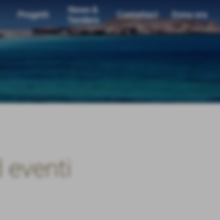
News &
Progetti
Contattaci
Dona ora
Tenders
 eventi