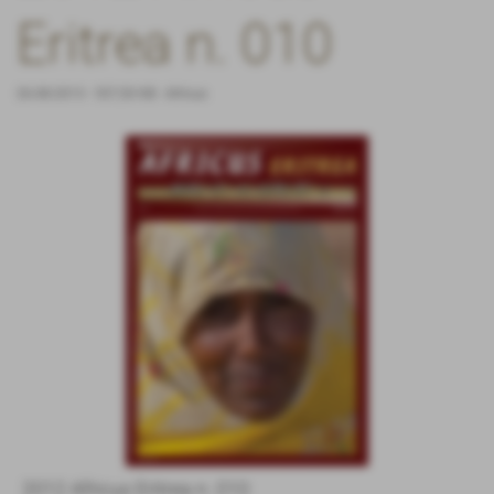
Eritrea n. 010
26-08-2013
- 557,50 KB
-
Africus
2012 Africus Eritrea n. 010