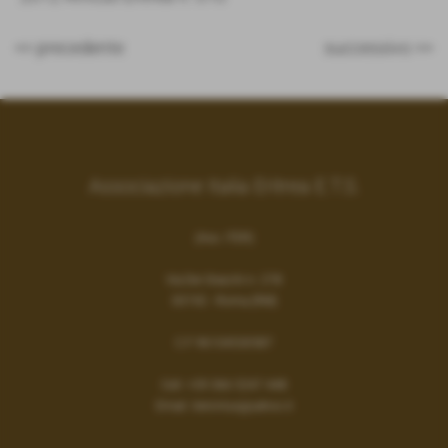
<< precedente
successivo >>
Associazione Italia Eritrea E.T.S.
(Ass. ITER)
Via Dei Gracchi n. 278
00192 - Roma (RM)
C.F 96104530587
Cell:
+39 366 5247 448
Email:
iteronlus@yahoo.it