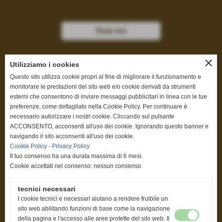
Dona ora
close
Utilizziamo i cookies
Questo sito utilizza cookie propri al fine di migliorare il funzionamento e
Privacy Policy
-
Cookie Policy
monitorare le prestazioni del sito web e/o cookie derivati da strumenti
esterni che consentono di inviare messaggi pubblicitari in linea con le tue
preferenze, come dettagliato nella Cookie Policy. Per continuare è
necessario autorizzare i nostri cookie. Cliccando sul pulsante
ACCONSENTO, acconsenti all'uso dei cookie. Ignorando questo banner e
Progetti
navigando il sito acconsenti all'uso dei cookie.
Cookie Policy
-
Privacy Policy
Elenco progetti
Il tuo consenso ha una durata massima di 6 mesi.
Cookie accettati nel consenso: nessun consenso
tecnici necessari
Link
I cookie tecnici e necessari aiutano a rendere fruibile un
sito web abilitando funzioni di base come la navigazione
www.youtube.com/user/assiteronlus
della pagina e l'accesso alle aree protette del sito web. Il