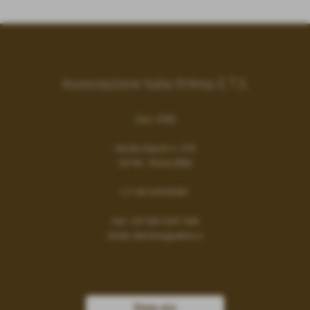
Associazione Italia Eritrea E.T.S.
(Ass. ITER)
Via Dei Gracchi n. 278
00192 - Roma (RM)
C.F 96104530587
Cell:
+39 366 5247 448
Email:
iteronlus@yahoo.it
Dona ora