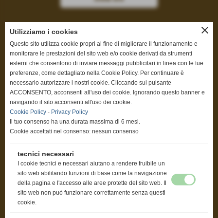
close
Utilizziamo i cookies
Questo sito utilizza cookie propri al fine di migliorare il funzionamento e
Privacy Policy
-
Cookie Policy
monitorare le prestazioni del sito web e/o cookie derivati da strumenti
esterni che consentono di inviare messaggi pubblicitari in linea con le tue
preferenze, come dettagliato nella Cookie Policy. Per continuare è
necessario autorizzare i nostri cookie. Cliccando sul pulsante
ACCONSENTO, acconsenti all'uso dei cookie. Ignorando questo banner e
Progetti
navigando il sito acconsenti all'uso dei cookie.
Cookie Policy
-
Privacy Policy
Elenco progetti
Il tuo consenso ha una durata massima di 6 mesi.
Cookie accettati nel consenso: nessun consenso
tecnici necessari
Link
I cookie tecnici e necessari aiutano a rendere fruibile un
sito web abilitando funzioni di base come la navigazione
www.youtube.com/user/assiteronlus
della pagina e l'accesso alle aree protette del sito web. Il
sito web non può funzionare correttamente senza questi
cookie.