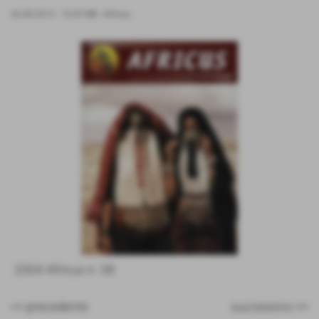
26-08-2013
- 10,39 MB
-
Africus
2004 Africus n. 08
<< precedente
successivo >>