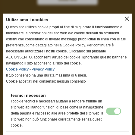
close
Utilizziamo i cookies
Questo sito utilizza cookie propri al fine di migliorare il funzionamento e
Privacy Policy
-
Cookie Policy
monitorare le prestazioni del sito web e/o cookie derivati da strumenti
esterni che consentono di inviare messaggi pubblicitari in linea con le tue
preferenze, come dettagliato nella Cookie Policy. Per continuare è
necessario autorizzare i nostri cookie. Cliccando sul pulsante
ACCONSENTO, acconsenti all'uso dei cookie. Ignorando questo banner e
Progetti
navigando il sito acconsenti all'uso dei cookie.
Cookie Policy
-
Privacy Policy
Elenco progetti
Il tuo consenso ha una durata massima di 6 mesi.
Cookie accettati nel consenso: nessun consenso
tecnici necessari
Link
I cookie tecnici e necessari aiutano a rendere fruibile un
sito web abilitando funzioni di base come la navigazione
www.youtube.com/user/assiteronlus
della pagina e l'accesso alle aree protette del sito web. Il
sito web non può funzionare correttamente senza questi
cookie.