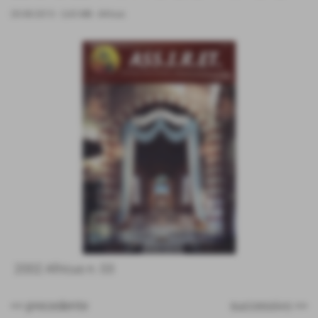
20-08-2013
- 3,43 MB
-
Africus
2002 Africus n. 03
<< precedente
successivo >>