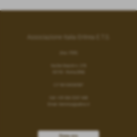
Associazione Italia Eritrea E.T.S.
(Ass. ITER)
Via Dei Gracchi n. 278
00192 - Roma (RM)
C.F 96104530587
Cell:
+39 366 5247 448
Email:
iteronlus@yahoo.it
Dona ora